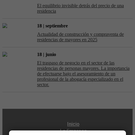
El equilibrio invisible detrás del precio de una
residencia
18 | septiembre
Actualidad de construcción y compraventa de
residencias de mayores en 2025
18 | junio
El traspaso de negocio en el sector de las
residencias de personas mayores. La importancia
de efectuarse bajo el asesoramiento de un
profesional de la abogacía especializado en el
sector.
Inicio
La Empresa