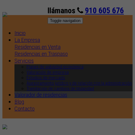
llámanos
910 605 676
Toggle navigation
Inicio
La Empresa
Residencias en Venta
Residencias en Traspaso
Servicios
Planes de viabilidad económica
Valoración de empresa
Estudios de mercado
Asesoramiento jurídico y de relación con la administración
Tramitación de cambios de titularidad
Valorador de residencias
Blog
Contacto