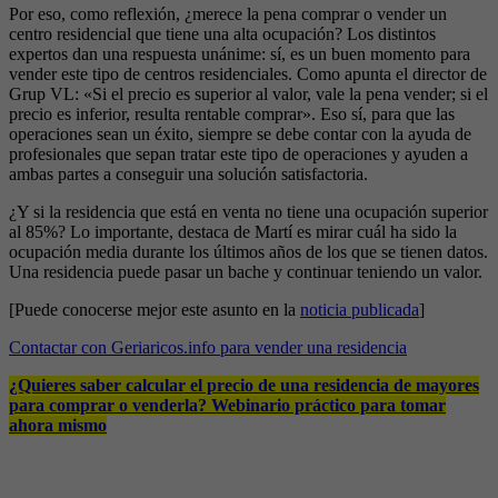
Por eso, como reflexión, ¿merece la pena comprar o vender un
centro residencial que tiene una alta ocupación? Los distintos
expertos dan una respuesta unánime: sí, es un buen momento para
vender este tipo de centros residenciales. Como apunta el director de
Grup VL: «Si el precio es superior al valor, vale la pena vender; si el
precio es inferior, resulta rentable comprar». Eso sí, para que las
operaciones sean un éxito, siempre se debe contar con la ayuda de
profesionales que sepan tratar este tipo de operaciones y ayuden a
ambas partes a conseguir una solución satisfactoria.
¿Y si la residencia que está en venta no tiene una ocupación superior
al 85%? Lo importante, destaca de Martí es mirar cuál ha sido la
ocupación media durante los últimos años de los que se tienen datos.
Una residencia puede pasar un bache y continuar teniendo un valor.
[Puede conocerse mejor este asunto en la
noticia publicada
]
Contactar con Geriaricos.info para vender una residencia
¿Quieres saber calcular el precio de una residencia de mayores
para comprar o venderla? Webinario práctico para tomar
ahora mismo