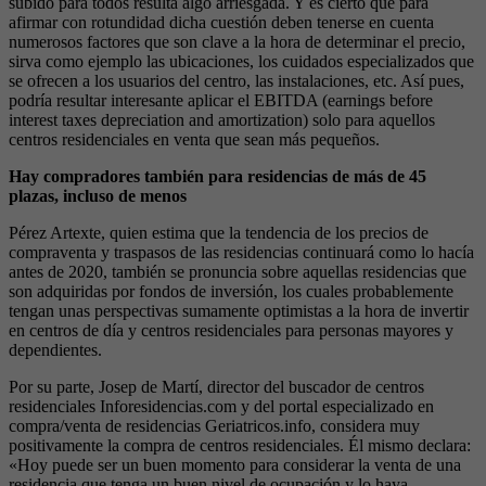
subido para todos resulta algo arriesgada. Y es cierto que para
afirmar con rotundidad dicha cuestión deben tenerse en cuenta
numerosos factores que son clave a la hora de determinar el precio,
sirva como ejemplo las ubicaciones, los cuidados especializados que
se ofrecen a los usuarios del centro, las instalaciones, etc. Así pues,
podría resultar interesante aplicar el EBITDA (earnings before
interest taxes depreciation and amortization) solo para aquellos
centros residenciales en venta que sean más pequeños.
Hay compradores también para residencias de más de 45
plazas, incluso de menos
Pérez Artexte, quien estima que la tendencia de los precios de
compraventa y traspasos de las residencias continuará como lo hacía
antes de 2020, también se pronuncia sobre aquellas residencias que
son adquiridas por fondos de inversión, los cuales probablemente
tengan unas perspectivas sumamente optimistas a la hora de invertir
en centros de día y centros residenciales para personas mayores y
dependientes.
Por su parte, Josep de Martí, director del buscador de centros
residenciales Inforesidencias.com y del portal especializado en
compra/venta de residencias Geriatricos.info, considera muy
positivamente la compra de centros residenciales. Él mismo declara:
«Hoy puede ser un buen momento para considerar la venta de una
residencia que tenga un buen nivel de ocupación y lo haya